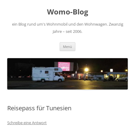
Zum
Inhalt
Womo-Blog
springen
ein Blog rund um's Wohnmobil und den Wohnwagen. Zwanzig
Jahre – seit 2006.
Menü
Reisepass für Tunesien
Schreibe eine Antwort