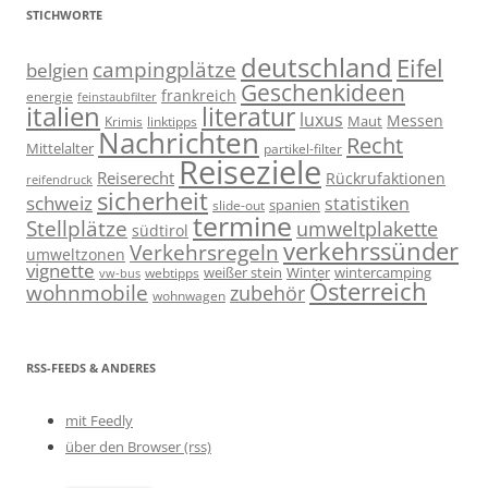
STICHWORTE
deutschland
Eifel
campingplätze
belgien
Geschenkideen
frankreich
energie
feinstaubfilter
italien
literatur
luxus
Messen
linktipps
Maut
Krimis
Nachrichten
Recht
Mittelalter
partikel-filter
Reiseziele
Reiserecht
Rückrufaktionen
reifendruck
sicherheit
schweiz
statistiken
spanien
slide-out
termine
Stellplätze
umweltplakette
südtirol
verkehrssünder
Verkehrsregeln
umweltzonen
vignette
weißer stein
Winter
wintercamping
webtipps
vw-bus
Österreich
wohnmobile
zubehör
wohnwagen
RSS-FEEDS & ANDERES
mit Feedly
über den Browser (rss)