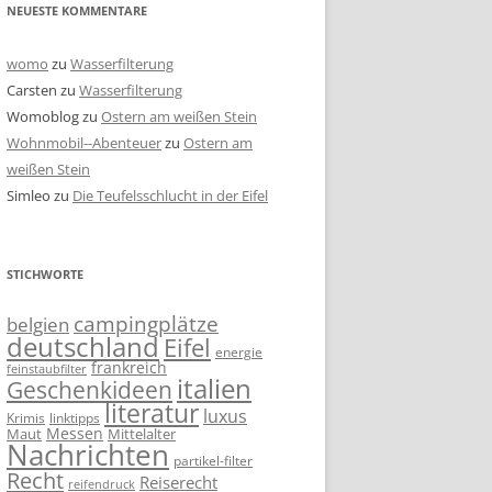
NEUESTE KOMMENTARE
womo
zu
Wasserfilterung
Carsten
zu
Wasserfilterung
Womoblog
zu
Ostern am weißen Stein
Wohnmobil--Abenteuer
zu
Ostern am
weißen Stein
Simleo
zu
Die Teufelsschlucht in der Eifel
STICHWORTE
campingplätze
belgien
deutschland
Eifel
energie
frankreich
feinstaubfilter
italien
Geschenkideen
literatur
luxus
linktipps
Krimis
Messen
Mittelalter
Maut
Nachrichten
partikel-filter
Recht
Reiserecht
reifendruck