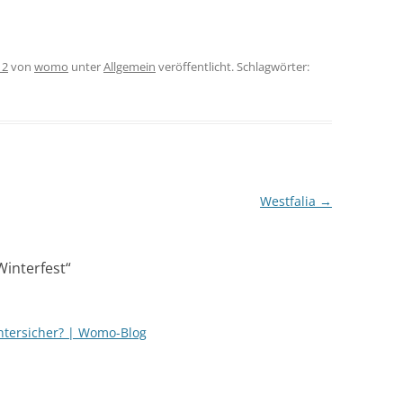
12
von
womo
unter
Allgemein
veröffentlicht. Schlagwörter:
Westfalia
→
Winterfest
“
ntersicher? | Womo-Blog