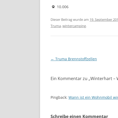
10.006
Dieser Beitrag wurde am
19. September 20
Truma
,
wintercamping
.
Beitragsnavigation
←
Truma Brennstoffzellen
Ein Kommentar zu „
Winterhart – 
Pingback:
Wann ist ein Wohnmobil wi
Schreibe einen Kommentar