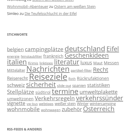
Wohnmobil--Abenteuer
zu
Ostern am weißen Stein
Simleo
zu
Die Teufelsschlucht in der Eifel
STICHWORTE
deutschland
Eifel
campingplätze
belgien
Geschenkideen
frankreich
energie
feinstaubfilter
italien
literatur
luxus
Messen
linktipps
Maut
Krimis
Nachrichten
Recht
Mittelalter
partikel-filter
Reiseziele
Reiserecht
Rückrufaktionen
Roth
sicherheit
schweiz
statistiken
spanien
slide-out
termine
Stellplätze
umweltplakette
südtirol
verkehrssünder
Verkehrsregeln
umweltzonen
vignette
weißer stein
Winter
wintercamping
webtipps
vw-bus
Österreich
wohnmobile
zubehör
wohnwagen
RSS-FEEDS & ANDERES