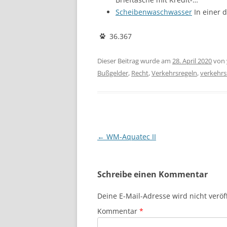
Scheibenwaschwasser
In einer d
36.367
Dieser Beitrag wurde am
28. April 2020
von
Bußgelder
,
Recht
,
Verkehrsregeln
,
verkehr
Beitragsnavigation
←
WM-Aquatec II
Schreibe einen Kommentar
Deine E-Mail-Adresse wird nicht veröff
Kommentar
*