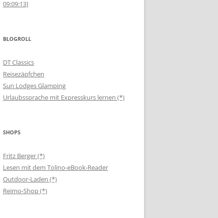
09:09:13]
BLOGROLL
DT Classics
Reisezäpfchen
Sun Lodges Glamping
Urlaubssprache mit Expresskurs lernen (*)
SHOPS
Fritz Berger (*)
Lesen mit dem Tolino-eBook-Reader
Outdoor-Laden (*)
Reimo-Shop (*)