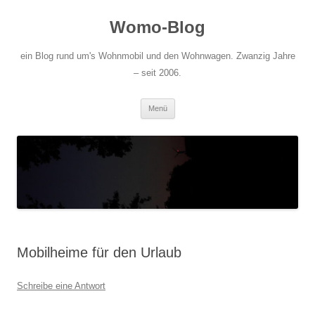
Zum
Inhalt
Womo-Blog
springen
ein Blog rund um's Wohnmobil und den Wohnwagen. Zwanzig Jahre
– seit 2006.
Menü
Mobilheime für den Urlaub
Schreibe eine Antwort