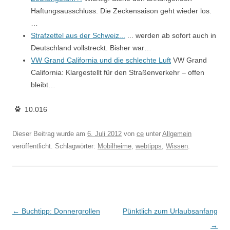
Haftungsausschluss. Die Zeckensaison geht wieder los.
…
Strafzettel aus der Schweiz...
... werden ab sofort auch in
Deutschland vollstreckt. Bisher war…
VW Grand California und die schlechte Luft
VW Grand
California: Klargestellt für den Straßenverkehr – offen
bleibt…
10.016
Dieser Beitrag wurde am
6. Juli 2012
von
ce
unter
Allgemein
veröffentlicht. Schlagwörter:
Mobilheime
,
webtipps
,
Wissen
.
Beitragsnavigation
←
Buchtipp: Donnergrollen
Pünktlich zum Urlaubsanfang
→