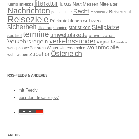
literatur
luxus
Messen
Mittelalter
linktipps
Maut
Krimis
Nachrichten
Recht
Reiserecht
partikel-filter
reifendruck
Reiseziele
schweiz
Rückrufaktionen
sicherheit
Stellplätze
statistiken
spanien
slide-out
termine
umweltplakette
südtirol
umweltzonen
verkehrssünder
Verkehrsregeln
vignette
vw-bus
wohnmobile
weißer stein
Winter
wintercamping
webtipps
Österreich
zubehör
wohnwagen
RSS-FEEDS & ANDERES
mit Feedly
über den Browser (rss)
ARCHIV