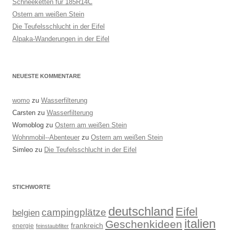
Schneeketten für 185R14C
Ostern am weißen Stein
Die Teufelsschlucht in der Eifel
Alpaka-Wanderungen in der Eifel
NEUESTE KOMMENTARE
womo
zu
Wasserfilterung
Carsten
zu
Wasserfilterung
Womoblog
zu
Ostern am weißen Stein
Wohnmobil--Abenteuer
zu
Ostern am weißen Stein
Simleo
zu
Die Teufelsschlucht in der Eifel
STICHWORTE
deutschland
Eifel
campingplätze
belgien
italien
Geschenkideen
frankreich
energie
feinstaubfilter