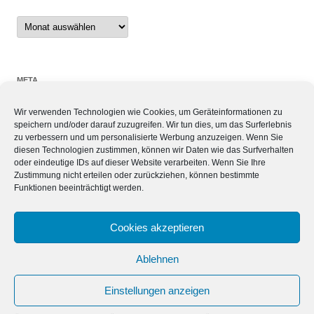
Archiv
META
Wir verwenden Technologien wie Cookies, um Geräteinformationen zu
Anmelden
speichern und/oder darauf zuzugreifen. Wir tun dies, um das Surferlebnis
Eintrags-Feed
zu verbessern und um personalisierte Werbung anzuzeigen. Wenn Sie
Kommentar-Feed
diesen Technologien zustimmen, können wir Daten wie das Surfverhalten
oder eindeutige IDs auf dieser Website verarbeiten. Wenn Sie Ihre
WordPress.org
Zustimmung nicht erteilen oder zurückziehen, können bestimmte
Funktionen beeinträchtigt werden.
SIEBEN TAGE, SIEBEN THEMEN
Cookies akzeptieren
Ablehnen
Einstellungen anzeigen