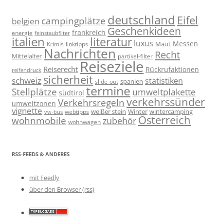
deutschland
Eifel
campingplätze
belgien
Geschenkideen
frankreich
energie
feinstaubfilter
italien
literatur
luxus
Messen
linktipps
Maut
Krimis
Nachrichten
Recht
Mittelalter
partikel-filter
Reiseziele
Reiserecht
Rückrufaktionen
reifendruck
sicherheit
schweiz
statistiken
spanien
slide-out
termine
Stellplätze
umweltplakette
südtirol
verkehrssünder
Verkehrsregeln
umweltzonen
vignette
weißer stein
Winter
wintercamping
webtipps
vw-bus
Österreich
wohnmobile
zubehör
wohnwagen
RSS-FEEDS & ANDERES
mit Feedly
über den Browser (rss)