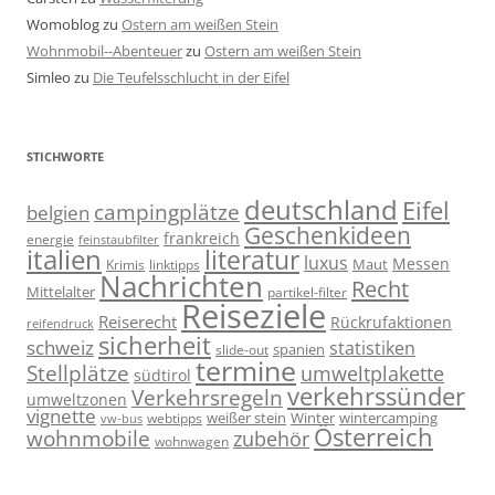
Womoblog
zu
Ostern am weißen Stein
Wohnmobil--Abenteuer
zu
Ostern am weißen Stein
Simleo
zu
Die Teufelsschlucht in der Eifel
STICHWORTE
deutschland
Eifel
campingplätze
belgien
Geschenkideen
frankreich
energie
feinstaubfilter
italien
literatur
luxus
Messen
linktipps
Maut
Krimis
Nachrichten
Recht
Mittelalter
partikel-filter
Reiseziele
Reiserecht
Rückrufaktionen
reifendruck
sicherheit
schweiz
statistiken
spanien
slide-out
termine
Stellplätze
umweltplakette
südtirol
verkehrssünder
Verkehrsregeln
umweltzonen
vignette
weißer stein
Winter
wintercamping
webtipps
vw-bus
Österreich
wohnmobile
zubehör
wohnwagen