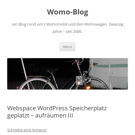
Zum
Inhalt
Womo-Blog
springen
ein Blog rund um's Wohnmobil und den Wohnwagen. Zwanzig
Jahre – seit 2006.
Menü
Webspace WordPress Speicherplatz
geplatzt – aufräumen III
Schreibe eine Antwort