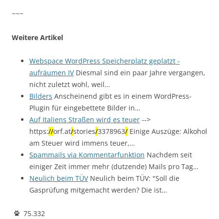
~~~
Weitere Artikel
Webspace WordPress Speicherplatz geplatzt -
aufräumen IV
Diesmal sind ein paar Jahre vergangen,
nicht zuletzt wohl, weil…
Bilders
Anscheinend gibt es in einem WordPress-
Plugin für eingebettete Bilder in…
Auf Italiens Straßen wird es teuer
-->
https:
/
/
orf.at
/
stories
/
3378963
/
Einige Auszüge: Alkohol
am Steuer wird immens teuer,…
Spammails via Kommentarfunktion
Nachdem seit
einiger Zeit immer mehr (dutzende) Mails pro Tag…
Neulich beim TÜV
Neulich beim TÜV: "Soll die
Gasprüfung mitgemacht werden? Die ist…
75.332