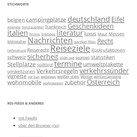
STICHWORTE
deutschland
Eifel
campingplätze
belgien
Geschenkideen
frankreich
energie
feinstaubfilter
italien
literatur
luxus
Messen
linktipps
Maut
Krimis
Nachrichten
Recht
Mittelalter
partikel-filter
Reiseziele
Reiserecht
Rückrufaktionen
reifendruck
sicherheit
schweiz
statistiken
spanien
slide-out
termine
Stellplätze
umweltplakette
südtirol
verkehrssünder
Verkehrsregeln
umweltzonen
vignette
weißer stein
Winter
wintercamping
webtipps
vw-bus
Österreich
wohnmobile
zubehör
wohnwagen
RSS-FEEDS & ANDERES
mit Feedly
über den Browser (rss)