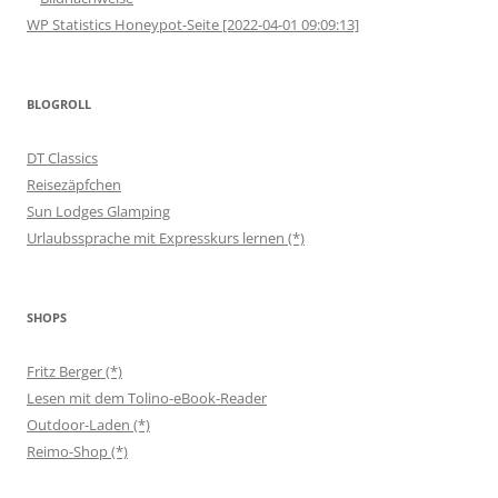
WP Statistics Honeypot-Seite [2022-04-01 09:09:13]
BLOGROLL
DT Classics
Reisezäpfchen
Sun Lodges Glamping
Urlaubssprache mit Expresskurs lernen (*)
SHOPS
Fritz Berger (*)
Lesen mit dem Tolino-eBook-Reader
Outdoor-Laden (*)
Reimo-Shop (*)