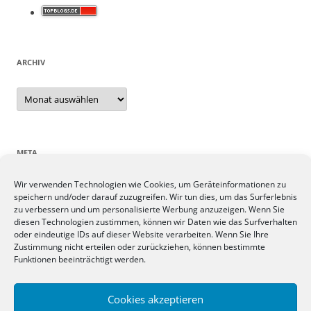
ARCHIV
Archiv
META
Wir verwenden Technologien wie Cookies, um Geräteinformationen zu
Anmelden
speichern und/oder darauf zuzugreifen. Wir tun dies, um das Surferlebnis
Eintrags-Feed
zu verbessern und um personalisierte Werbung anzuzeigen. Wenn Sie
Kommentar-Feed
diesen Technologien zustimmen, können wir Daten wie das Surfverhalten
oder eindeutige IDs auf dieser Website verarbeiten. Wenn Sie Ihre
WordPress.org
Zustimmung nicht erteilen oder zurückziehen, können bestimmte
Funktionen beeinträchtigt werden.
SIEBEN TAGE, SIEBEN THEMEN
Cookies akzeptieren