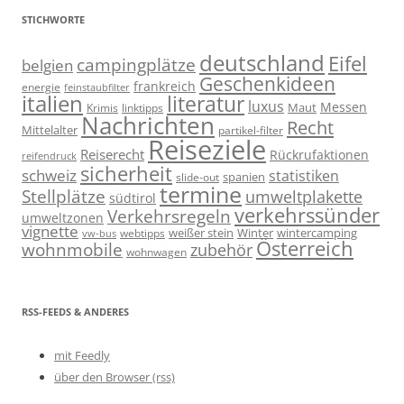
STICHWORTE
deutschland
Eifel
campingplätze
belgien
Geschenkideen
frankreich
energie
feinstaubfilter
italien
literatur
luxus
Messen
linktipps
Maut
Krimis
Nachrichten
Recht
Mittelalter
partikel-filter
Reiseziele
Reiserecht
Rückrufaktionen
reifendruck
sicherheit
schweiz
statistiken
spanien
slide-out
termine
Stellplätze
umweltplakette
südtirol
verkehrssünder
Verkehrsregeln
umweltzonen
vignette
weißer stein
Winter
wintercamping
webtipps
vw-bus
Österreich
wohnmobile
zubehör
wohnwagen
RSS-FEEDS & ANDERES
mit Feedly
über den Browser (rss)