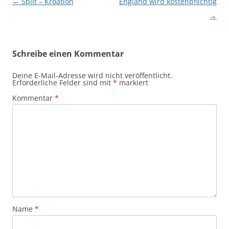
Beitragsnavigation
←
Split – Kroation
England wird kostenpflichtig
→
Schreibe einen Kommentar
Deine E-Mail-Adresse wird nicht veröffentlicht.
Erforderliche Felder sind mit
*
markiert
Kommentar
*
Name
*