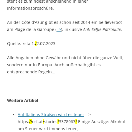
steht es zumindest anscheinend in einer
Informationsbroschüre.
An der Côte d’Azur gibt es schon seit 2014 ein Selfieverbot
am Plage de la Garoupe (
–>
), inklusive
Anti-Selfie-Patrouille
.
Quelle: ksta 1.
/
2.07.2023
Alle Angaben ohne Gewähr und nicht über die ganze Welt,
sondern nur in Europa. Auch außerhalb gibt es
entsprechende Regeln…
~~~
Weitere Artikel
Auf Italiens Straßen wird es teuer
-->
https:
/
/
orf.at
/
stories
/
3378963
/
Einige Auszüge: Alkohol
am Steuer wird immens teuer,…