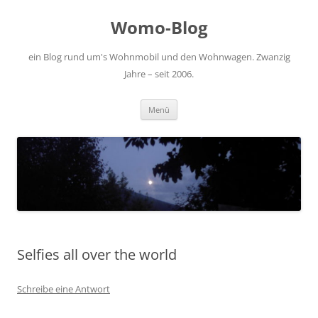
Zum
Inhalt
Womo-Blog
springen
ein Blog rund um's Wohnmobil und den Wohnwagen. Zwanzig
Jahre – seit 2006.
Menü
Selfies all over the world
Schreibe eine Antwort