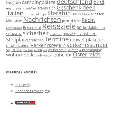
deutschland
Eifel
campingplätze
belgien
Geschenkideen
frankreich
energie
feinstaubfilter
italien
literatur
luxus
Messen
linktipps
Maut
Krimis
Nachrichten
Recht
Mittelalter
partikel-filter
Reiseziele
Reiserecht
Rückrufaktionen
reifendruck
sicherheit
schweiz
statistiken
spanien
slide-out
termine
Stellplätze
umweltplakette
südtirol
verkehrssünder
Verkehrsregeln
umweltzonen
vignette
weißer stein
Winter
wintercamping
webtipps
vw-bus
Österreich
wohnmobile
zubehör
wohnwagen
RSS-FEEDS & ANDERES
mit Feedly
über den Browser (rss)