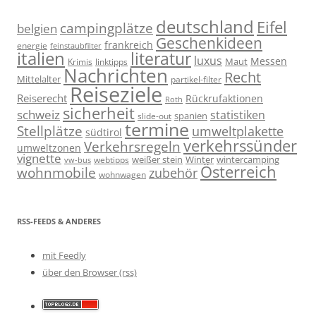
deutschland
Eifel
campingplätze
belgien
Geschenkideen
frankreich
energie
feinstaubfilter
italien
literatur
luxus
Messen
linktipps
Maut
Krimis
Nachrichten
Recht
Mittelalter
partikel-filter
Reiseziele
Reiserecht
Rückrufaktionen
Roth
sicherheit
schweiz
statistiken
spanien
slide-out
termine
Stellplätze
umweltplakette
südtirol
verkehrssünder
Verkehrsregeln
umweltzonen
vignette
weißer stein
Winter
wintercamping
webtipps
vw-bus
Österreich
wohnmobile
zubehör
wohnwagen
RSS-FEEDS & ANDERES
mit Feedly
über den Browser (rss)