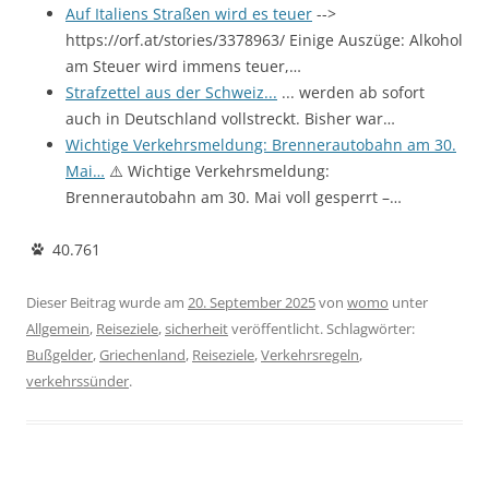
Auf Italiens Straßen wird es teuer
-->
https://orf.at/stories/3378963/ Einige Auszüge: Alkohol
am Steuer wird immens teuer,…
Strafzettel aus der Schweiz...
... werden ab sofort
auch in Deutschland vollstreckt. Bisher war…
Wichtige Verkehrsmeldung: Brennerautobahn am 30.
Mai…
⚠️ Wichtige Verkehrsmeldung:
Brennerautobahn am 30. Mai voll gesperrt –…
40.761
Dieser Beitrag wurde am
20. September 2025
von
womo
unter
Allgemein
,
Reiseziele
,
sicherheit
veröffentlicht. Schlagwörter:
Bußgelder
,
Griechenland
,
Reiseziele
,
Verkehrsregeln
,
verkehrssünder
.