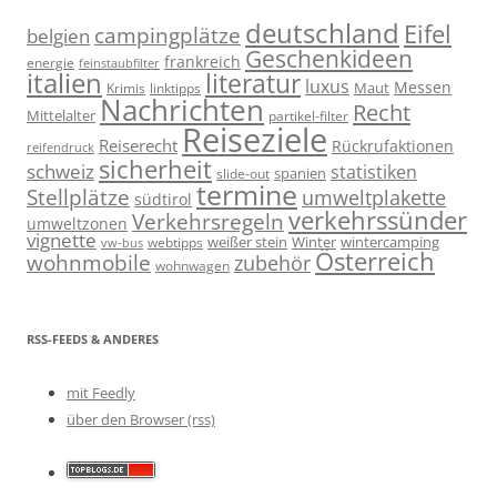
deutschland
Eifel
campingplätze
belgien
Geschenkideen
frankreich
energie
feinstaubfilter
italien
literatur
luxus
Messen
linktipps
Maut
Krimis
Nachrichten
Recht
Mittelalter
partikel-filter
Reiseziele
Reiserecht
Rückrufaktionen
reifendruck
sicherheit
schweiz
statistiken
spanien
slide-out
termine
Stellplätze
umweltplakette
südtirol
verkehrssünder
Verkehrsregeln
umweltzonen
vignette
weißer stein
Winter
wintercamping
webtipps
vw-bus
Österreich
wohnmobile
zubehör
wohnwagen
RSS-FEEDS & ANDERES
mit Feedly
über den Browser (rss)