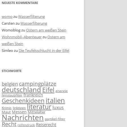
NEUESTE KOMMENTARE
womo
zu
Wasserfilterung
Carsten
zu
Wasserfilterung
Womoblog
zu
Ostern am weißen Stein
Wohnmobil--Abenteuer
zu
Ostern am
weißen Stein
Simleo
zu
Die Teufelsschlucht in der Eifel
STICHWORTE
campingplätze
belgien
deutschland
Eifel
energie
frankreich
feinstaubfilter
italien
Geschenkideen
literatur
luxus
linktipps
Krimis
Messen
Mittelalter
Maut
Nachrichten
partikel-filter
Recht
Reiserecht
reifendruck