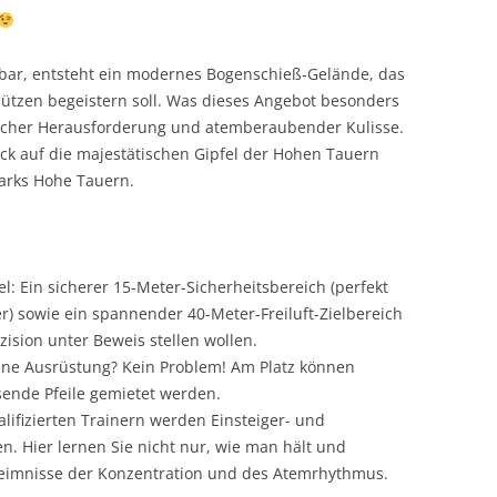
chbar, entsteht ein modernes Bogenschieß-Gelände, das
hützen begeistern soll. Was dieses Angebot besonders
tlicher Herausforderung und atemberaubender Kulisse.
ick auf die majestätischen Gipfel der Hohen Tauern
arks Hohe Tauern.
el: Ein sicherer 15-Meter-Sicherheitsbereich (perfekt
r) sowie ein spannender 40-Meter-Freiluft-Zielbereich
äzision unter Beweis stellen wollen.
gene Ausrüstung? Kein Problem! Am Platz können
ende Pfeile gemietet werden.
alifizierten Trainern werden Einsteiger- und
n. Hier lernen Sie nicht nur, wie man hält und
eimnisse der Konzentration und des Atemrhythmus.