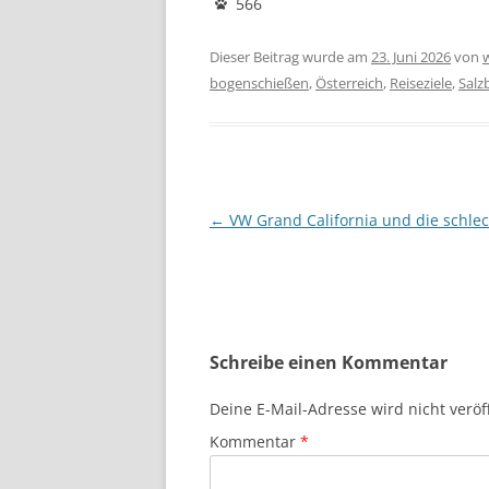
566
Dieser Beitrag wurde am
23. Juni 2026
von
bogenschießen
,
Österreich
,
Reiseziele
,
Salz
Beitragsnavigation
←
VW Grand California und die schlec
Schreibe einen Kommentar
Deine E-Mail-Adresse wird nicht veröff
Kommentar
*