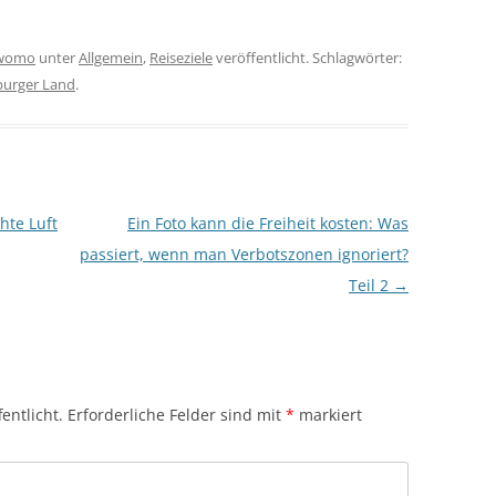
womo
unter
Allgemein
,
Reiseziele
veröffentlicht. Schlagwörter:
burger Land
.
hte Luft
Ein Foto kann die Freiheit kosten: Was
passiert, wenn man Verbotszonen ignoriert?
Teil 2
→
entlicht.
Erforderliche Felder sind mit
*
markiert