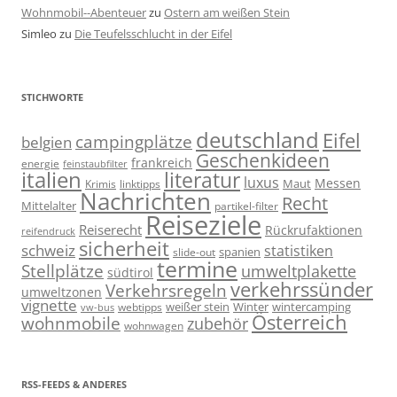
Wohnmobil--Abenteuer
zu
Ostern am weißen Stein
Simleo
zu
Die Teufelsschlucht in der Eifel
STICHWORTE
deutschland
Eifel
campingplätze
belgien
Geschenkideen
frankreich
energie
feinstaubfilter
italien
literatur
luxus
Messen
linktipps
Maut
Krimis
Nachrichten
Recht
Mittelalter
partikel-filter
Reiseziele
Reiserecht
Rückrufaktionen
reifendruck
sicherheit
schweiz
statistiken
spanien
slide-out
termine
Stellplätze
umweltplakette
südtirol
verkehrssünder
Verkehrsregeln
umweltzonen
vignette
weißer stein
Winter
wintercamping
webtipps
vw-bus
Österreich
wohnmobile
zubehör
wohnwagen
RSS-FEEDS & ANDERES