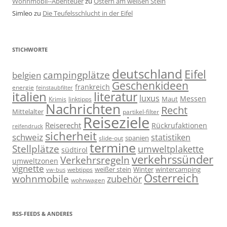
Wohnmobil--Abenteuer
zu
Ostern am weißen Stein
Simleo
zu
Die Teufelsschlucht in der Eifel
STICHWORTE
deutschland
Eifel
campingplätze
belgien
Geschenkideen
frankreich
energie
feinstaubfilter
italien
literatur
luxus
Messen
linktipps
Maut
Krimis
Nachrichten
Recht
Mittelalter
partikel-filter
Reiseziele
Reiserecht
Rückrufaktionen
reifendruck
sicherheit
schweiz
statistiken
spanien
slide-out
termine
Stellplätze
umweltplakette
südtirol
verkehrssünder
Verkehrsregeln
umweltzonen
vignette
weißer stein
Winter
wintercamping
webtipps
vw-bus
Österreich
wohnmobile
zubehör
wohnwagen
RSS-FEEDS & ANDERES