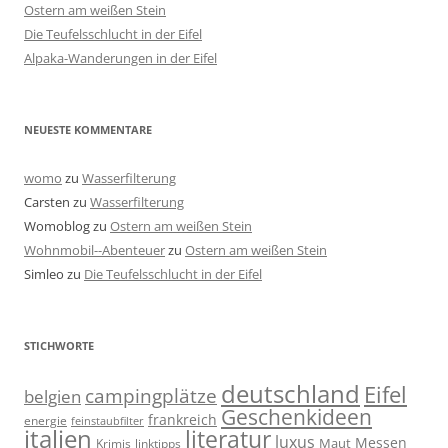
Ostern am weißen Stein
Die Teufelsschlucht in der Eifel
Alpaka-Wanderungen in der Eifel
NEUESTE KOMMENTARE
womo
zu
Wasserfilterung
Carsten
zu
Wasserfilterung
Womoblog
zu
Ostern am weißen Stein
Wohnmobil--Abenteuer
zu
Ostern am weißen Stein
Simleo
zu
Die Teufelsschlucht in der Eifel
STICHWORTE
deutschland
Eifel
campingplätze
belgien
Geschenkideen
frankreich
energie
feinstaubfilter
italien
literatur
luxus
Messen
linktipps
Maut
Krimis