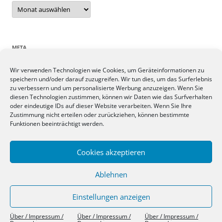
Archiv
META
Wir verwenden Technologien wie Cookies, um Geräteinformationen zu
Anmelden
speichern und/oder darauf zuzugreifen. Wir tun dies, um das Surferlebnis
Eintrags-Feed
zu verbessern und um personalisierte Werbung anzuzeigen. Wenn Sie
Kommentar-Feed
diesen Technologien zustimmen, können wir Daten wie das Surfverhalten
oder eindeutige IDs auf dieser Website verarbeiten. Wenn Sie Ihre
WordPress.org
Zustimmung nicht erteilen oder zurückziehen, können bestimmte
Funktionen beeinträchtigt werden.
SIEBEN TAGE, SIEBEN THEMEN
Cookies akzeptieren
Ablehnen
Einstellungen anzeigen
Über / Impressum /
Über / Impressum /
Über / Impressum /