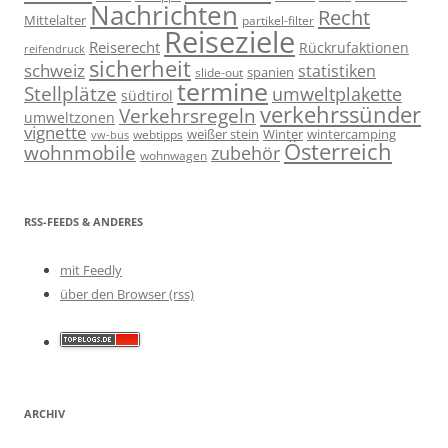
Nachrichten
Recht
Mittelalter
partikel-filter
Reiseziele
Reiserecht
Rückrufaktionen
reifendruck
sicherheit
schweiz
statistiken
spanien
slide-out
termine
Stellplätze
umweltplakette
südtirol
verkehrssünder
Verkehrsregeln
umweltzonen
vignette
weißer stein
Winter
wintercamping
webtipps
vw-bus
Österreich
wohnmobile
zubehör
wohnwagen
RSS-FEEDS & ANDERES
mit Feedly
über den Browser (rss)
ARCHIV