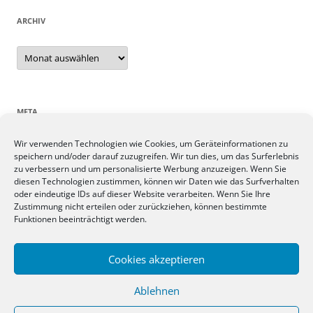
ARCHIV
Archiv
META
Wir verwenden Technologien wie Cookies, um Geräteinformationen zu
Anmelden
speichern und/oder darauf zuzugreifen. Wir tun dies, um das Surferlebnis
Eintrags-Feed
zu verbessern und um personalisierte Werbung anzuzeigen. Wenn Sie
Kommentar-Feed
diesen Technologien zustimmen, können wir Daten wie das Surfverhalten
oder eindeutige IDs auf dieser Website verarbeiten. Wenn Sie Ihre
WordPress.org
Zustimmung nicht erteilen oder zurückziehen, können bestimmte
Funktionen beeinträchtigt werden.
SIEBEN TAGE, SIEBEN THEMEN
Cookies akzeptieren
Ablehnen