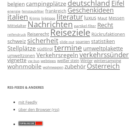
deutschland
Eifel
campingplätze
belgien
Geschenkideen
frankreich
energie
feinstaubfilter
italien
literatur
luxus
Messen
linktipps
Maut
Krimis
Nachrichten
Recht
Mittelalter
partikel-filter
Reiseziele
Reiserecht
Rückrufaktionen
reifendruck
sicherheit
schweiz
statistiken
spanien
slide-out
termine
Stellplätze
umweltplakette
südtirol
verkehrssünder
Verkehrsregeln
umweltzonen
vignette
weißer stein
Winter
wintercamping
webtipps
vw-bus
Österreich
wohnmobile
zubehör
wohnwagen
RSS-FEEDS & ANDERES
mit Feedly
über den Browser (rss)