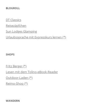
BLOGROLL
DT Classics
Reisezäpfchen
Sun Lodges Glamping
Urlaubssprache mit Expresskurs lernen (*)
SHOPS
Fritz Berger (*)
Lesen mit dem Tolino-eBook-Reader
Outdoor-Laden (*)
Reimo-Shop (*)
WANDERN