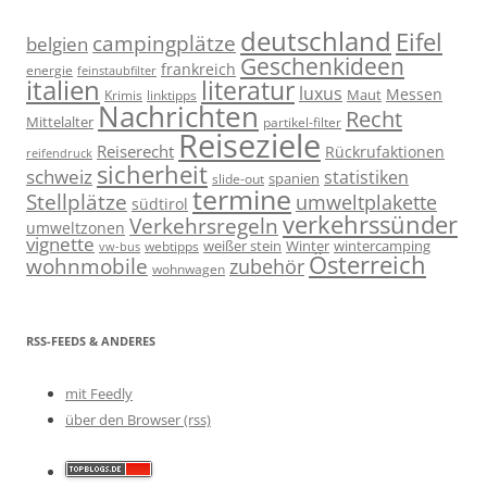
deutschland
Eifel
campingplätze
belgien
Geschenkideen
frankreich
energie
feinstaubfilter
italien
literatur
luxus
Messen
linktipps
Maut
Krimis
Nachrichten
Recht
Mittelalter
partikel-filter
Reiseziele
Reiserecht
Rückrufaktionen
reifendruck
sicherheit
schweiz
statistiken
spanien
slide-out
termine
Stellplätze
umweltplakette
südtirol
verkehrssünder
Verkehrsregeln
umweltzonen
vignette
weißer stein
Winter
wintercamping
webtipps
vw-bus
Österreich
wohnmobile
zubehör
wohnwagen
RSS-FEEDS & ANDERES
mit Feedly
über den Browser (rss)