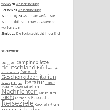
womo
zu
Wasserfilterung
Carsten
zu
Wasserfilterung
Womoblog
zu
Ostern am weißen Stein
Wohnmobil--Abenteuer
zu
Ostern am
weißen Stein
Simleo
zu
Die Teufelsschlucht in der Eifel
STICHWORTE
campingplätze
belgien
deutschland
Eifel
energie
frankreich
feinstaubfilter
italien
Geschenkideen
literatur
luxus
linktipps
Krimis
Messen
Mittelalter
Maut
Nachrichten
partikel-filter
Recht
Reiserecht
reifendruck
Reiseziele
Rückrufaktionen
sicherheit
schweiz