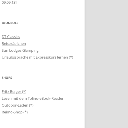
09:09:13]
BLOGROLL
DT Classics
Reisezäpfchen
Sun Lodges Glamping
Urlaubssprache mit Expresskurs lernen (*)
SHOPS
Fritz Berger (*)
Lesen mit dem Tolino-eBook-Reader
Outdoor-Laden (*)
Reimo-Shop (*)