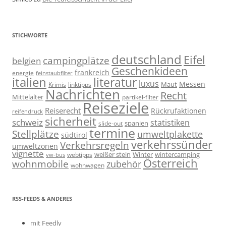
STICHWORTE
deutschland
Eifel
campingplätze
belgien
Geschenkideen
frankreich
energie
feinstaubfilter
italien
literatur
luxus
Messen
linktipps
Maut
Krimis
Nachrichten
Recht
Mittelalter
partikel-filter
Reiseziele
Reiserecht
Rückrufaktionen
reifendruck
sicherheit
schweiz
statistiken
spanien
slide-out
termine
Stellplätze
umweltplakette
südtirol
verkehrssünder
Verkehrsregeln
umweltzonen
vignette
weißer stein
Winter
wintercamping
webtipps
vw-bus
Österreich
wohnmobile
zubehör
wohnwagen
RSS-FEEDS & ANDERES
mit Feedly