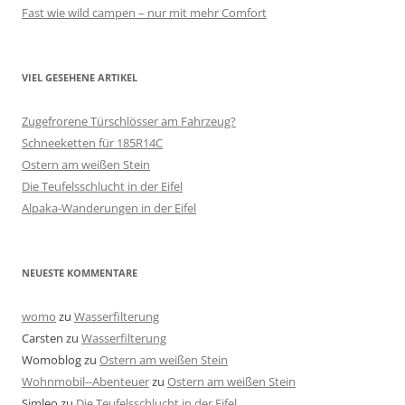
Fast wie wild campen – nur mit mehr Comfort
VIEL GESEHENE ARTIKEL
Zugefrorene Türschlösser am Fahrzeug?
Schneeketten für 185R14C
Ostern am weißen Stein
Die Teufelsschlucht in der Eifel
Alpaka-Wanderungen in der Eifel
NEUESTE KOMMENTARE
womo
zu
Wasserfilterung
Carsten
zu
Wasserfilterung
Womoblog
zu
Ostern am weißen Stein
Wohnmobil--Abenteuer
zu
Ostern am weißen Stein
Simleo
zu
Die Teufelsschlucht in der Eifel