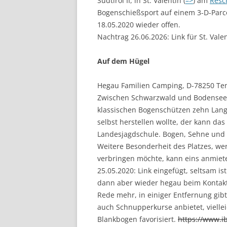
Südtirol II, in St. Valentin (
–>
) am
Resc
Bogenschießsport auf einem 3-D-Parc
18.05.2020 wieder offen.
Nachtrag 26.06.2026: Link für St. Vale
Auf dem Hügel
Hegau Familien Camping, D-78250 Te
Zwischen Schwarzwald und Bodensee li
klassischen Bogenschützen zehn Lan
selbst herstellen wollte, der kann d
Landesjagdschule. Bogen, Sehne und 
Weitere Besonderheit des Platzes, wer
verbringen möchte, kann eins anmiete
25.05.2020: Link eingefügt, seltsam is
dann aber wieder hegau beim Kontakt
Rede mehr, in einiger Entfernung gibt
auch Schnupperkurse anbietet, vielleic
Blankbogen favorisiert.
https://www.i