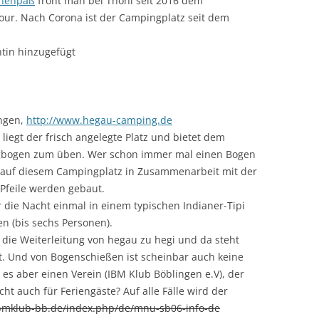
henpaß
frönt man bei Thöni seit 2016 dem
our. Nach Corona ist der Campingplatz seit dem
ntin hinzugefügt
ngen,
http://www.hegau-camping.de
egt der frisch angelegte Platz und bietet dem
gbogen zum üben. Wer schon immer mal einen Bogen
as auf diesem Campingplatz in Zusammenarbeit mit der
Pfeile werden gebaut.
 die Nacht einmal in einem typischen Indianer-Tipi
n (bis sechs Personen).
t die Weiterleitung von hegau zu hegi und da steht
. Und von Bogenschießen ist scheinbar auch keine
 es aber einen Verein (IBM Klub Böblingen e.V), der
ht auch für Feriengäste? Auf alle Fälle wird der
bmklub-bb.de/index.php/de/mnu-sb06-info-de