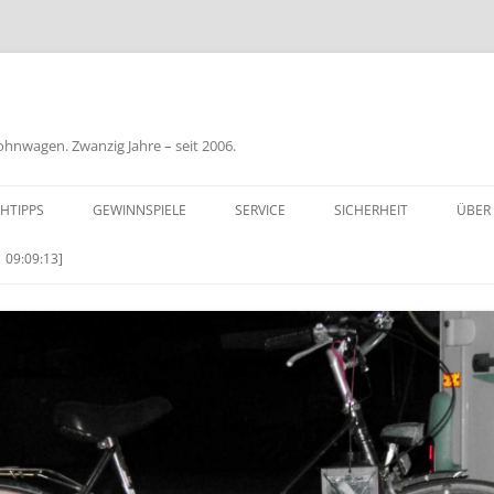
nwagen. Zwanzig Jahre – seit 2006.
HTIPPS
GEWINNSPIELE
SERVICE
SICHERHEIT
ÜBER
BIL
 09:09:13]