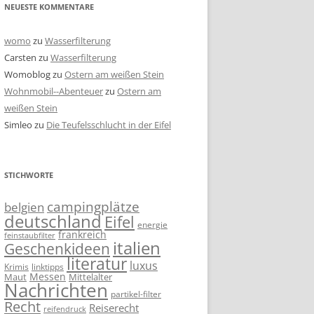
NEUESTE KOMMENTARE
womo
zu
Wasserfilterung
Carsten
zu
Wasserfilterung
Womoblog
zu
Ostern am weißen Stein
Wohnmobil--Abenteuer
zu
Ostern am
weißen Stein
Simleo
zu
Die Teufelsschlucht in der Eifel
STICHWORTE
campingplätze
belgien
deutschland
Eifel
energie
frankreich
feinstaubfilter
italien
Geschenkideen
literatur
luxus
linktipps
Krimis
Messen
Mittelalter
Maut
Nachrichten
partikel-filter
Recht
Reiserecht
reifendruck