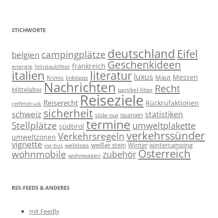
STICHWORTE
deutschland
Eifel
campingplätze
belgien
Geschenkideen
frankreich
energie
feinstaubfilter
italien
literatur
luxus
Messen
linktipps
Maut
Krimis
Nachrichten
Recht
Mittelalter
partikel-filter
Reiseziele
Reiserecht
Rückrufaktionen
reifendruck
sicherheit
schweiz
statistiken
spanien
slide-out
termine
Stellplätze
umweltplakette
südtirol
verkehrssünder
Verkehrsregeln
umweltzonen
vignette
weißer stein
Winter
wintercamping
webtipps
vw-bus
Österreich
wohnmobile
zubehör
wohnwagen
RSS-FEEDS & ANDERES
mit Feedly