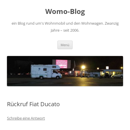
Zum
Inhalt
Womo-Blog
springen
ein Blog rund um's Wohnmobil und den Wohnwagen. Zwanzig
Jahre – seit 2006.
Menü
Rückruf Fiat Ducato
Schreibe eine Antwort