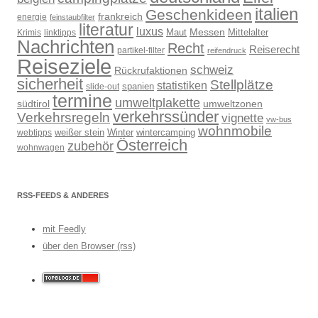
italien
Geschenkideen
frankreich
energie
feinstaubfilter
literatur
luxus
Messen
Mittelalter
linktipps
Maut
Krimis
Nachrichten
Recht
Reiserecht
partikel-filter
reifendruck
Reiseziele
schweiz
Rückrufaktionen
sicherheit
Stellplätze
statistiken
spanien
slide-out
termine
umweltplakette
südtirol
umweltzonen
verkehrssünder
Verkehrsregeln
vignette
vw-bus
wohnmobile
weißer stein
Winter
wintercamping
webtipps
Österreich
zubehör
wohnwagen
RSS-FEEDS & ANDERES
mit Feedly
über den Browser (rss)