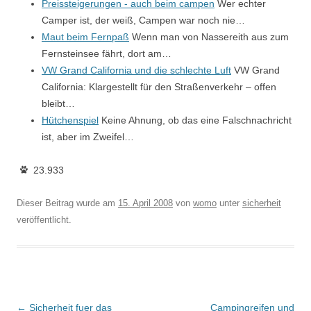
Preissteigerungen - auch beim campen
Wer echter
Camper ist, der weiß, Campen war noch nie…
Maut beim Fernpaß
Wenn man von Nassereith aus zum
Fernsteinsee fährt, dort am…
VW Grand California und die schlechte Luft
VW Grand
California: Klargestellt für den Straßenverkehr – offen
bleibt…
Hütchenspiel
Keine Ahnung, ob das eine Falschnachricht
ist, aber im Zweifel…
23.933
Dieser Beitrag wurde am
15. April 2008
von
womo
unter
sicherheit
veröffentlicht.
Beitragsnavigation
←
Sicherheit fuer das
Campingreifen und