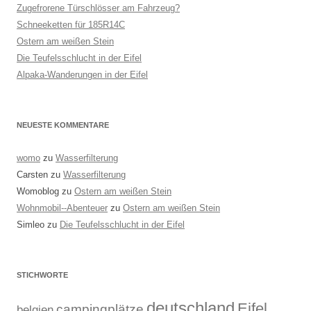
Zugefrorene Türschlösser am Fahrzeug?
Schneeketten für 185R14C
Ostern am weißen Stein
Die Teufelsschlucht in der Eifel
Alpaka-Wanderungen in der Eifel
NEUESTE KOMMENTARE
womo
zu
Wasserfilterung
Carsten
zu
Wasserfilterung
Womoblog
zu
Ostern am weißen Stein
Wohnmobil--Abenteuer
zu
Ostern am weißen Stein
Simleo
zu
Die Teufelsschlucht in der Eifel
STICHWORTE
deutschland
Eifel
campingplätze
belgien