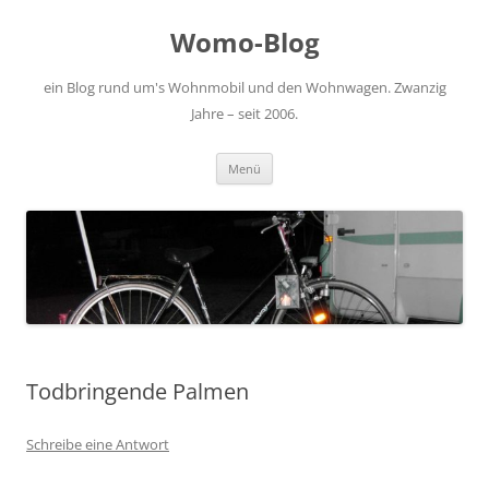
Zum
Inhalt
Womo-Blog
springen
ein Blog rund um's Wohnmobil und den Wohnwagen. Zwanzig
Jahre – seit 2006.
Menü
Todbringende Palmen
Schreibe eine Antwort