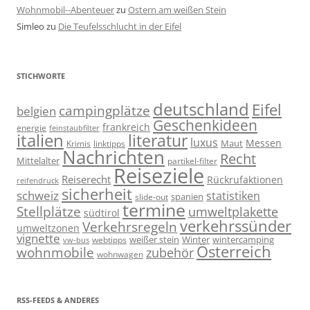
Wohnmobil--Abenteuer
zu
Ostern am weißen Stein
Simleo
zu
Die Teufelsschlucht in der Eifel
STICHWORTE
deutschland
Eifel
campingplätze
belgien
Geschenkideen
frankreich
energie
feinstaubfilter
italien
literatur
luxus
Messen
linktipps
Maut
Krimis
Nachrichten
Recht
Mittelalter
partikel-filter
Reiseziele
Reiserecht
Rückrufaktionen
reifendruck
sicherheit
schweiz
statistiken
spanien
slide-out
termine
Stellplätze
umweltplakette
südtirol
verkehrssünder
Verkehrsregeln
umweltzonen
vignette
weißer stein
Winter
wintercamping
webtipps
vw-bus
Österreich
wohnmobile
zubehör
wohnwagen
RSS-FEEDS & ANDERES