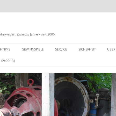
nwagen. Zwanzig Jahre – seit 2006.
HTIPPS
GEWINNSPIELE
SERVICE
SICHERHEIT
ÜBER
BIL
 09:09:13]