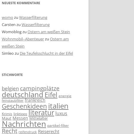
NEUESTE KOMMENTARE
womo
zu
Wasserfilterung
Carsten
zu
Wasserfilterung
Womoblog
zu
Ostern am weißen Stein
Wohnmobil--Abenteuer
zu
Ostern am
weißen Stein
Simleo
zu
Die Teufelsschlucht in der Eifel
STICHWORTE
campingplätze
belgien
deutschland
Eifel
energie
frankreich
feinstaubfilter
italien
Geschenkideen
literatur
luxus
linktipps
Krimis
Messen
Mittelalter
Maut
Nachrichten
partikel-filter
Recht
Reiserecht
reifendruck