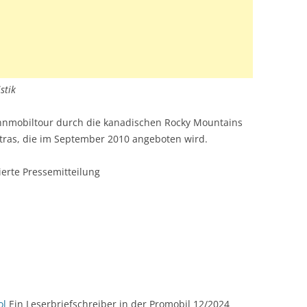
stik
ohnmobiltour durch die kanadischen Rocky Mountains
xtras, die im September 2010 angeboten wird.
rte Pressemitteilung
ol
Ein Leserbriefschreiber in der Promobil 12/2024