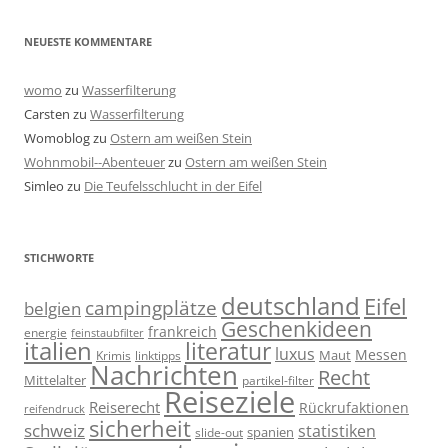
NEUESTE KOMMENTARE
womo
zu
Wasserfilterung
Carsten
zu
Wasserfilterung
Womoblog
zu
Ostern am weißen Stein
Wohnmobil--Abenteuer
zu
Ostern am weißen Stein
Simleo
zu
Die Teufelsschlucht in der Eifel
STICHWORTE
deutschland
Eifel
campingplätze
belgien
Geschenkideen
frankreich
energie
feinstaubfilter
italien
literatur
luxus
Messen
linktipps
Maut
Krimis
Nachrichten
Recht
Mittelalter
partikel-filter
Reiseziele
Reiserecht
Rückrufaktionen
reifendruck
sicherheit
schweiz
statistiken
spanien
slide-out