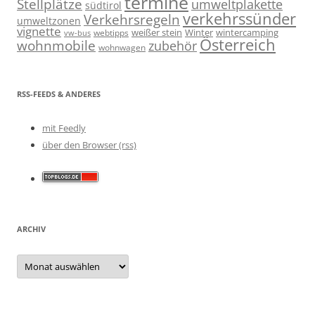
termine
Stellplätze
umweltplakette
südtirol
verkehrssünder
Verkehrsregeln
umweltzonen
vignette
weißer stein
Winter
wintercamping
webtipps
vw-bus
Österreich
wohnmobile
zubehör
wohnwagen
RSS-FEEDS & ANDERES
mit Feedly
über den Browser (rss)
ARCHIV
Archiv