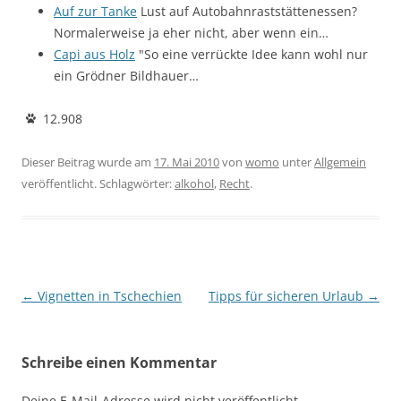
Auf zur Tanke
Lust auf Autobahnraststättenessen?
Normalerweise ja eher nicht, aber wenn ein…
Capi aus Holz
"So eine verrückte Idee kann wohl nur
ein Grödner Bildhauer…
12.908
Dieser Beitrag wurde am
17. Mai 2010
von
womo
unter
Allgemein
veröffentlicht. Schlagwörter:
alkohol
,
Recht
.
Beitragsnavigation
←
Vignetten in Tschechien
Tipps für sicheren Urlaub
→
Schreibe einen Kommentar
Deine E-Mail-Adresse wird nicht veröffentlicht.