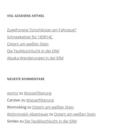
VIEL GESEHENE ARTIKEL
Zugefrorene Türschlösser am Fahrzeug?
Schneeketten für 185R14C
Ostern am weißen Stein
Die Teufelsschlucht in der Eifel
Alpaka-Wanderungen in der Eifel
NEUESTE KOMMENTARE
womo
zu
Wasserfilterung
Carsten
zu
Wasserfilterung
Womoblog
zu
Ostern am weißen Stein
Wohnmobil--Abenteuer
zu
Ostern am weißen Stein
Simleo
zu
Die Teufelsschlucht in der Eifel