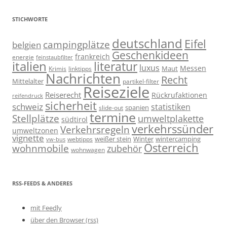
STICHWORTE
deutschland
Eifel
campingplätze
belgien
Geschenkideen
frankreich
energie
feinstaubfilter
italien
literatur
luxus
Messen
linktipps
Maut
Krimis
Nachrichten
Recht
Mittelalter
partikel-filter
Reiseziele
Reiserecht
Rückrufaktionen
reifendruck
sicherheit
schweiz
statistiken
spanien
slide-out
termine
Stellplätze
umweltplakette
südtirol
verkehrssünder
Verkehrsregeln
umweltzonen
vignette
weißer stein
Winter
wintercamping
webtipps
vw-bus
Österreich
wohnmobile
zubehör
wohnwagen
RSS-FEEDS & ANDERES
mit Feedly
über den Browser (rss)