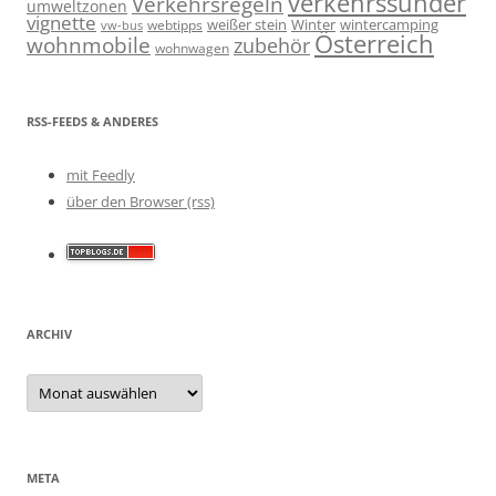
verkehrssünder
Verkehrsregeln
umweltzonen
vignette
weißer stein
Winter
wintercamping
webtipps
vw-bus
Österreich
wohnmobile
zubehör
wohnwagen
RSS-FEEDS & ANDERES
mit Feedly
über den Browser (rss)
ARCHIV
Archiv
META