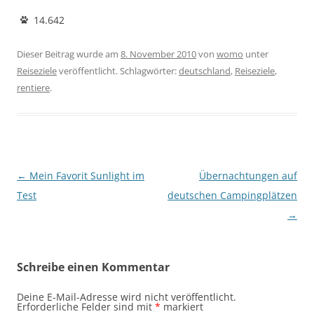
14.642
Dieser Beitrag wurde am
8. November 2010
von
womo
unter
Reiseziele
veröffentlicht. Schlagwörter:
deutschland
,
Reiseziele
,
rentiere
.
Beitragsnavigation
←
Mein Favorit Sunlight im
Übernachtungen auf
Test
deutschen Campingplätzen
→
Schreibe einen Kommentar
Deine E-Mail-Adresse wird nicht veröffentlicht.
Erforderliche Felder sind mit
*
markiert