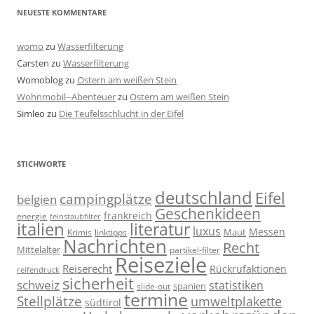
NEUESTE KOMMENTARE
womo
zu
Wasserfilterung
Carsten
zu
Wasserfilterung
Womoblog
zu
Ostern am weißen Stein
Wohnmobil--Abenteuer
zu
Ostern am weißen Stein
Simleo
zu
Die Teufelsschlucht in der Eifel
STICHWORTE
deutschland
Eifel
campingplätze
belgien
Geschenkideen
frankreich
energie
feinstaubfilter
italien
literatur
luxus
Messen
linktipps
Maut
Krimis
Nachrichten
Recht
Mittelalter
partikel-filter
Reiseziele
Reiserecht
Rückrufaktionen
reifendruck
sicherheit
schweiz
statistiken
spanien
slide-out
termine
Stellplätze
umweltplakette
südtirol