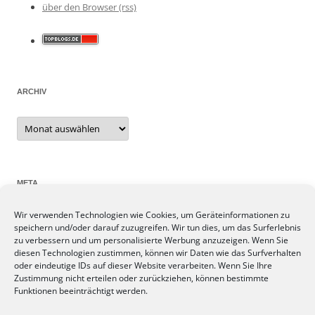
über den Browser (rss)
ARCHIV
Archiv
META
Wir verwenden Technologien wie Cookies, um Geräteinformationen zu
Anmelden
speichern und/oder darauf zuzugreifen. Wir tun dies, um das Surferlebnis
Eintrags-Feed
zu verbessern und um personalisierte Werbung anzuzeigen. Wenn Sie
Kommentar-Feed
diesen Technologien zustimmen, können wir Daten wie das Surfverhalten
oder eindeutige IDs auf dieser Website verarbeiten. Wenn Sie Ihre
WordPress.org
Zustimmung nicht erteilen oder zurückziehen, können bestimmte
Funktionen beeinträchtigt werden.