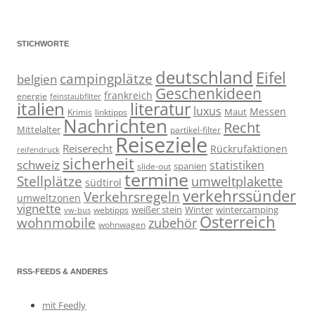
STICHWORTE
deutschland
Eifel
campingplätze
belgien
Geschenkideen
frankreich
energie
feinstaubfilter
italien
literatur
luxus
Messen
linktipps
Maut
Krimis
Nachrichten
Recht
Mittelalter
partikel-filter
Reiseziele
Reiserecht
Rückrufaktionen
reifendruck
sicherheit
schweiz
statistiken
spanien
slide-out
termine
Stellplätze
umweltplakette
südtirol
verkehrssünder
Verkehrsregeln
umweltzonen
vignette
weißer stein
Winter
wintercamping
webtipps
vw-bus
Österreich
wohnmobile
zubehör
wohnwagen
RSS-FEEDS & ANDERES
mit Feedly