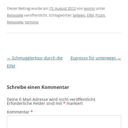
Dieser Beitrag wurde am
15. August 2012
von
womo
unter
Reiseziele
veröffentlicht. Schlagwörter:
belgien
,
Eifel
,
Prüm
,
Reiseziele
,
termine
.
Beitragsnavigation
←
Schmugglertour durch die
Espresso für unterwegs
→
Eifel
Schreibe einen Kommentar
Deine E-Mail-Adresse wird nicht veröffentlicht.
Erforderliche Felder sind mit
*
markiert
Kommentar
*