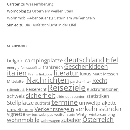
Carsten
zu
Wasserfilterung
Womoblog
zu
Ostern am weißen Stein
Wohnmobil--Abenteuer
zu
Ostern am weißen Stein
Simleo
zu
Die Teufelsschlucht in der Eifel
STICHWORTE
deutschland
Eifel
campingplätze
belgien
Geschenkideen
frankreich
energie
feinstaubfilter
italien
literatur
luxus
Messen
linktipps
Maut
Krimis
Nachrichten
Recht
Mittelalter
partikel-filter
Reiseziele
Reiserecht
Rückrufaktionen
reifendruck
sicherheit
schweiz
statistiken
spanien
slide-out
termine
Stellplätze
umweltplakette
südtirol
verkehrssünder
Verkehrsregeln
umweltzonen
vignette
weißer stein
Winter
wintercamping
webtipps
vw-bus
Österreich
wohnmobile
zubehör
wohnwagen