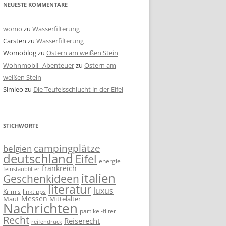
NEUESTE KOMMENTARE
womo
zu
Wasserfilterung
Carsten
zu
Wasserfilterung
Womoblog
zu
Ostern am weißen Stein
Wohnmobil--Abenteuer
zu
Ostern am
weißen Stein
Simleo
zu
Die Teufelsschlucht in der Eifel
STICHWORTE
campingplätze
belgien
deutschland
Eifel
energie
frankreich
feinstaubfilter
italien
Geschenkideen
literatur
luxus
linktipps
Krimis
Messen
Mittelalter
Maut
Nachrichten
partikel-filter
Recht
Reiserecht
reifendruck