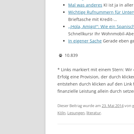
Mal was anderes
KI ist ja in al
Wichtige Rufnummern für Unterw
Brieftasche mit Kredit-…
„¡Hola, Amigo!": Wie ein Spanisc
Schnellkursr Ihr Wohnmobil-Abe
In eigener Sache
Gerade eben gem
10.839
* Links markiert mit einem Stern: Wi
Erfolg eine Provision, der durch klick
entstehen durch klicken auf den Link
finanzielle Leistung allein durch setze
Dieser Beitrag wurde am
23. Mai 2014
von
Köln
,
Lesungen
,
literatur
.