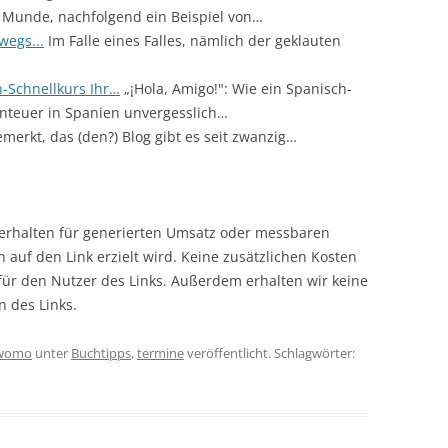
ler Munde, nachfolgend ein Beispiel von…
egs...
Im Falle eines Falles, nämlich der geklauten
h-Schnellkurs Ihr…
„¡Hola, Amigo!": Wie ein Spanisch-
nteuer in Spanien unvergesslich…
erkt, das (den?) Blog gibt es seit zwanzig…
r erhalten für generierten Umsatz oder messbaren
en auf den Link erzielt wird. Keine zusätzlichen Kosten
 für den Nutzer des Links. Außerdem erhalten wir keine
n des Links.
womo
unter
Buchtipps
,
termine
veröffentlicht. Schlagwörter: