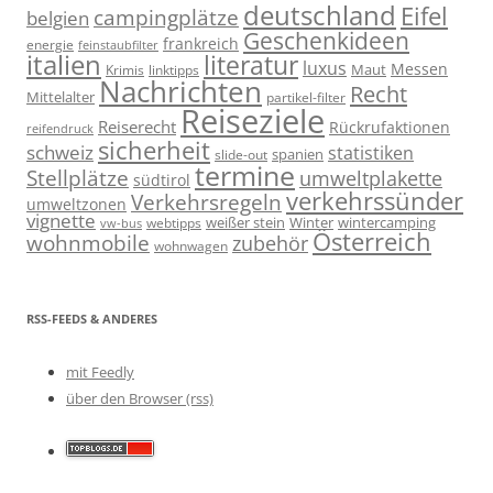
deutschland
Eifel
campingplätze
belgien
Geschenkideen
frankreich
energie
feinstaubfilter
italien
literatur
luxus
Messen
linktipps
Maut
Krimis
Nachrichten
Recht
Mittelalter
partikel-filter
Reiseziele
Reiserecht
Rückrufaktionen
reifendruck
sicherheit
schweiz
statistiken
spanien
slide-out
termine
Stellplätze
umweltplakette
südtirol
verkehrssünder
Verkehrsregeln
umweltzonen
vignette
weißer stein
Winter
wintercamping
webtipps
vw-bus
Österreich
wohnmobile
zubehör
wohnwagen
RSS-FEEDS & ANDERES
mit Feedly
über den Browser (rss)