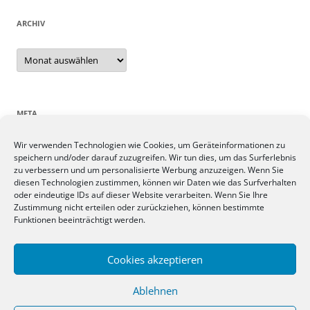
ARCHIV
Archiv
META
Wir verwenden Technologien wie Cookies, um Geräteinformationen zu
Anmelden
speichern und/oder darauf zuzugreifen. Wir tun dies, um das Surferlebnis
Eintrags-Feed
zu verbessern und um personalisierte Werbung anzuzeigen. Wenn Sie
Kommentar-Feed
diesen Technologien zustimmen, können wir Daten wie das Surfverhalten
oder eindeutige IDs auf dieser Website verarbeiten. Wenn Sie Ihre
WordPress.org
Zustimmung nicht erteilen oder zurückziehen, können bestimmte
Funktionen beeinträchtigt werden.
SIEBEN TAGE, SIEBEN THEMEN
Cookies akzeptieren
Ablehnen