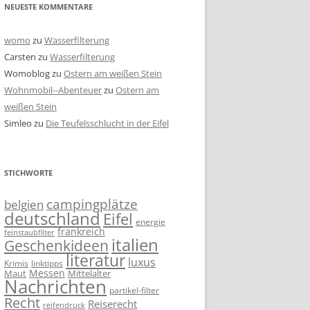
NEUESTE KOMMENTARE
womo
zu
Wasserfilterung
Carsten
zu
Wasserfilterung
Womoblog
zu
Ostern am weißen Stein
Wohnmobil--Abenteuer
zu
Ostern am
weißen Stein
Simleo
zu
Die Teufelsschlucht in der Eifel
STICHWORTE
campingplätze
belgien
deutschland
Eifel
energie
frankreich
feinstaubfilter
italien
Geschenkideen
literatur
luxus
linktipps
Krimis
Messen
Mittelalter
Maut
Nachrichten
partikel-filter
Recht
Reiserecht
reifendruck