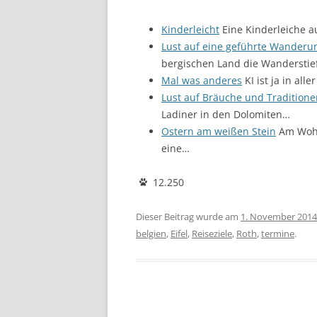
Kinderleicht
Eine Kinderleiche a
Lust auf eine geführte Wanderu
bergischen Land die Wanderstie
Mal was anderes
KI ist ja in al
Lust auf Bräuche und Traditione
Ladiner in den Dolomiten…
Ostern am weißen Stein
Am Wohnm
eine…
12.250
Dieser Beitrag wurde am
1. November 2014
belgien
,
Eifel
,
Reiseziele
,
Roth
,
termine
.