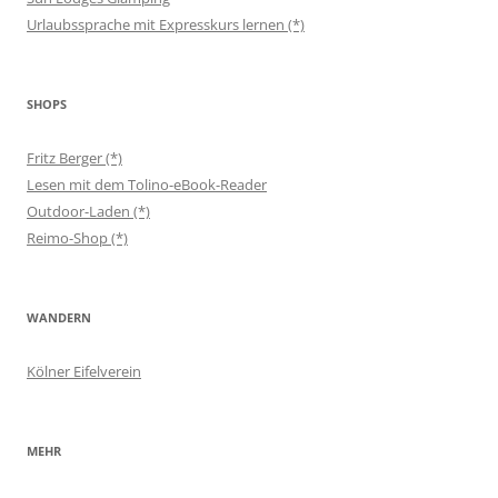
Urlaubssprache mit Expresskurs lernen (*)
SHOPS
Fritz Berger (*)
Lesen mit dem Tolino-eBook-Reader
Outdoor-Laden (*)
Reimo-Shop (*)
WANDERN
Kölner Eifelverein
MEHR