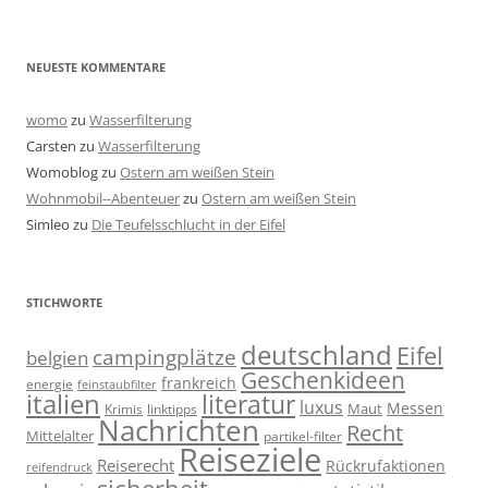
NEUESTE KOMMENTARE
womo
zu
Wasserfilterung
Carsten
zu
Wasserfilterung
Womoblog
zu
Ostern am weißen Stein
Wohnmobil--Abenteuer
zu
Ostern am weißen Stein
Simleo
zu
Die Teufelsschlucht in der Eifel
STICHWORTE
deutschland
Eifel
campingplätze
belgien
Geschenkideen
frankreich
energie
feinstaubfilter
italien
literatur
luxus
Messen
linktipps
Maut
Krimis
Nachrichten
Recht
Mittelalter
partikel-filter
Reiseziele
Reiserecht
Rückrufaktionen
reifendruck
sicherheit