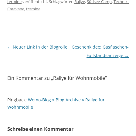
termine
veröffentlicht. Schlagwörter:
Rallye
,
Südsee-Camp
,
Technik-
Caravane
,
termine
.
Beitragsnavigation
←
Neuer Link in der Blogrolle
Geschenkidee: Gasflaschen-
Füllstandsanzeige
→
Ein Kommentar zu „
Rallye für Wohnmobile
“
Pingback:
Womo-Blog » Blog Archive » Rallye für
Wohnmobile
Schreibe einen Kommentar