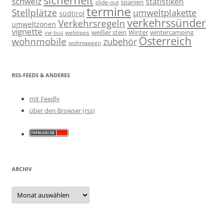
schweiz
statistiken
spanien
slide-out
termine
Stellplätze
umweltplakette
südtirol
verkehrssünder
Verkehrsregeln
umweltzonen
vignette
weißer stein
Winter
wintercamping
webtipps
vw-bus
Österreich
wohnmobile
zubehör
wohnwagen
RSS-FEEDS & ANDERES
mit Feedly
über den Browser (rss)
ARCHIV
Archiv