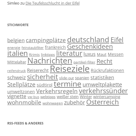
Simleo
zu
Die Teufelsschlucht in der Eifel
STICHWORTE
deutschland
Eifel
campingplätze
belgien
Geschenkideen
frankreich
energie
feinstaubfilter
italien
literatur
luxus
Messen
linktipps
Maut
Krimis
Nachrichten
Recht
Mittelalter
partikel-filter
Reiseziele
Reiserecht
Rückrufaktionen
reifendruck
sicherheit
schweiz
statistiken
spanien
slide-out
termine
Stellplätze
umweltplakette
südtirol
verkehrssünder
Verkehrsregeln
umweltzonen
vignette
weißer stein
Winter
wintercamping
webtipps
vw-bus
Österreich
wohnmobile
zubehör
wohnwagen
RSS-FEEDS & ANDERES