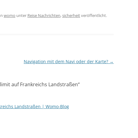
on
womo
unter
Reise Nachrichten
,
sicherheit
veröffentlicht.
Navigation mit dem Navi oder der Karte?
→
imit auf Frankreichs Landstraßen
“
kreichs Landstraßen | Womo-Blog