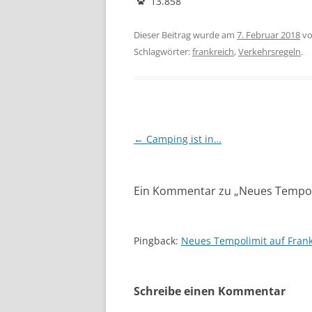
13.858
Dieser Beitrag wurde am
7. Februar 2018
v
Schlagwörter:
frankreich
,
Verkehrsregeln
.
Beitragsnavigation
←
Camping ist in…
Ein Kommentar zu „
Neues Tempol
Pingback:
Neues Tempolimit auf Fran
Schreibe einen Kommentar