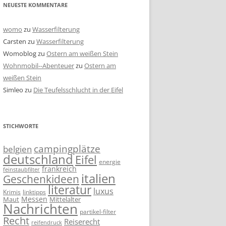
NEUESTE KOMMENTARE
womo
zu
Wasserfilterung
Carsten
zu
Wasserfilterung
Womoblog
zu
Ostern am weißen Stein
Wohnmobil--Abenteuer
zu
Ostern am
weißen Stein
Simleo
zu
Die Teufelsschlucht in der Eifel
STICHWORTE
campingplätze
belgien
deutschland
Eifel
energie
frankreich
feinstaubfilter
italien
Geschenkideen
literatur
luxus
linktipps
Krimis
Messen
Mittelalter
Maut
Nachrichten
partikel-filter
Recht
Reiserecht
reifendruck