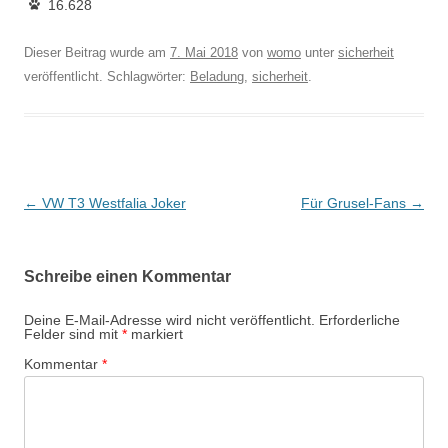
16.628
Dieser Beitrag wurde am
7. Mai 2018
von
womo
unter
sicherheit
veröffentlicht. Schlagwörter:
Beladung
,
sicherheit
.
Beitragsnavigation
←
VW T3 Westfalia Joker
Für Grusel-Fans
→
Schreibe einen Kommentar
Deine E-Mail-Adresse wird nicht veröffentlicht.
Erforderliche
Felder sind mit
*
markiert
Kommentar
*