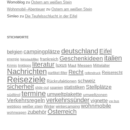
Womoblog
zu
Ostern am weißen Stein
Wohnmobil--Abenteuer
zu
Ostern am weißen Stein
Simleo
zu
Die Teufelsschlucht in der Eifel
STICHWORTE
deutschland
Eifel
campingplätze
belgien
italien
Geschenkideen
frankreich
energie
feinstaubfilter
literatur
luxus
Messen
Mittelalter
linktipps
Maut
Krimis
Nachrichten
Recht
Reiserecht
partikel-filter
reifendruck
Reiseziele
schweiz
Rückrufaktionen
sicherheit
Stellplätze
statistiken
spanien
slide-out
termine
umweltplakette
südtirol
umweltzonen
verkehrssünder
Verkehrsregeln
vignette
vw-bus
wohnmobile
weißer stein
Winter
wintercamping
webtipps
Österreich
zubehör
wohnwagen