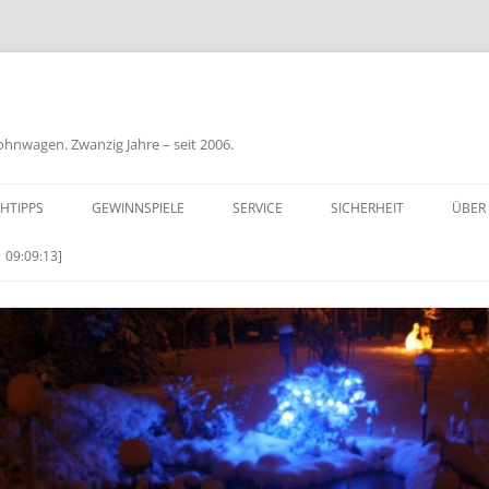
nwagen. Zwanzig Jahre – seit 2006.
HTIPPS
GEWINNSPIELE
SERVICE
SICHERHEIT
ÜBER
BIL
 09:09:13]