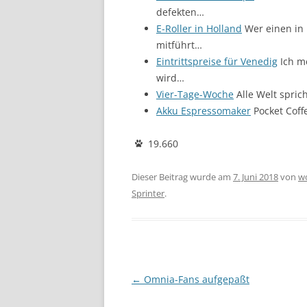
defekten…
E-Roller in Holland
Wer einen in 
mitführt…
Eintrittspreise für Venedig
Ich m
wird…
Vier-Tage-Woche
Alle Welt spric
Akku Espressomaker
Pocket Coff
19.660
Dieser Beitrag wurde am
7. Juni 2018
von
w
Sprinter
.
Beitragsnavigation
←
Omnia-Fans aufgepaßt