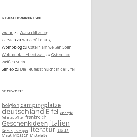
NEUESTE KOMMENTARE
womo
zu
Wasserfilterung
Carsten
zu
Wasserfilterung
Womoblog
zu
Ostern am weißen Stein
Wohnmobil--Abenteuer
zu
Ostern am
weißen Stein
Simleo
zu
Die Teufelsschlucht in der Eifel
STICHWORTE
campingplätze
belgien
deutschland
Eifel
energie
frankreich
feinstaubfilter
italien
Geschenkideen
literatur
luxus
linktipps
Krimis
Messen
Mittelalter
Maut