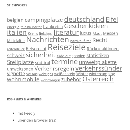
STICHWORTE
deutschland
Eifel
campingplätze
belgien
Geschenkideen
frankreich
energie
feinstaubfilter
italien
literatur
luxus
Messen
linktipps
Maut
Krimis
Nachrichten
Recht
Mittelalter
partikel-filter
Reiseziele
Reiserecht
Rückrufaktionen
reifendruck
sicherheit
schweiz
statistiken
spanien
slide-out
termine
Stellplätze
umweltplakette
südtirol
verkehrssünder
Verkehrsregeln
umweltzonen
vignette
weißer stein
Winter
wintercamping
webtipps
vw-bus
Österreich
wohnmobile
zubehör
wohnwagen
RSS-FEEDS & ANDERES
mit Feedly
über den Browser (rss)