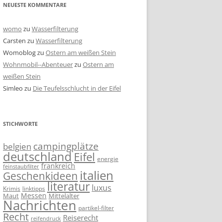
NEUESTE KOMMENTARE
womo
zu
Wasserfilterung
Carsten
zu
Wasserfilterung
Womoblog
zu
Ostern am weißen Stein
Wohnmobil--Abenteuer
zu
Ostern am
weißen Stein
Simleo
zu
Die Teufelsschlucht in der Eifel
STICHWORTE
campingplätze
belgien
deutschland
Eifel
energie
frankreich
feinstaubfilter
italien
Geschenkideen
literatur
luxus
linktipps
Krimis
Messen
Mittelalter
Maut
Nachrichten
partikel-filter
Recht
Reiserecht
reifendruck