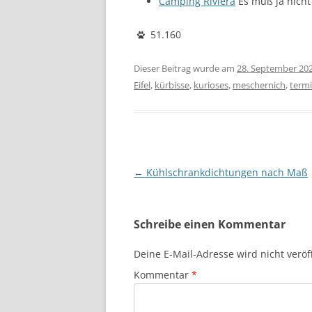
Camping Riviera
Es muß ja nicht
51.160
Dieser Beitrag wurde am
28. September 20
Eifel
,
kürbisse
,
kurioses
,
meschernich
,
term
Beitragsnavigation
←
Kühlschrankdichtungen nach Maß
Schreibe einen Kommentar
Deine E-Mail-Adresse wird nicht veröff
Kommentar
*