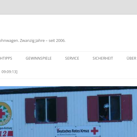
nwagen. Zwanzig Jahre – seit 2006.
HTIPPS
GEWINNSPIELE
SERVICE
SICHERHEIT
ÜBER
BIL
 09:09:13]