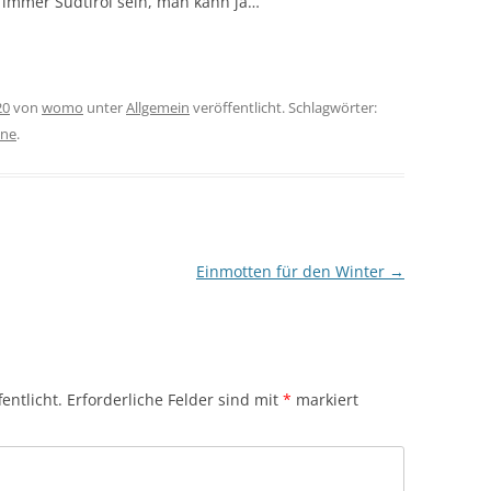
 immer Südtirol sein, man kann ja…
20
von
womo
unter
Allgemein
veröffentlicht. Schlagwörter:
ine
.
Einmotten für den Winter
→
entlicht.
Erforderliche Felder sind mit
*
markiert