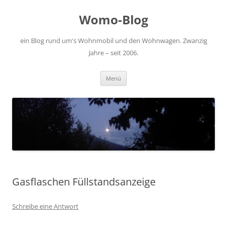
Zum
Inhalt
Womo-Blog
springen
ein Blog rund um's Wohnmobil und den Wohnwagen. Zwanzig
Jahre – seit 2006.
Menü
Gasflaschen Füllstandsanzeige
Schreibe eine Antwort