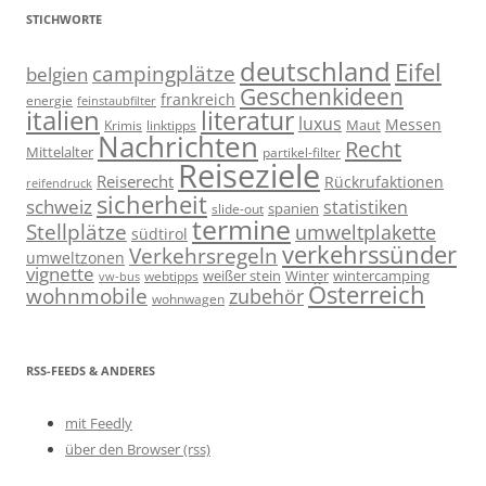
STICHWORTE
deutschland
Eifel
campingplätze
belgien
Geschenkideen
frankreich
energie
feinstaubfilter
italien
literatur
luxus
Messen
linktipps
Maut
Krimis
Nachrichten
Recht
Mittelalter
partikel-filter
Reiseziele
Reiserecht
Rückrufaktionen
reifendruck
sicherheit
schweiz
statistiken
spanien
slide-out
termine
Stellplätze
umweltplakette
südtirol
verkehrssünder
Verkehrsregeln
umweltzonen
vignette
weißer stein
Winter
wintercamping
webtipps
vw-bus
Österreich
wohnmobile
zubehör
wohnwagen
RSS-FEEDS & ANDERES
mit Feedly
über den Browser (rss)