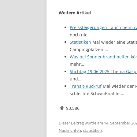
Weitere Artikel
Preissteigerungen - auch beim 
noch nie…
Statistiken
Mal wieder eine Stat
Campingplätzen.…
Was bei Sonnenbrand helfen kö
mehr…
Stichtag 19.06.2025 Thema Gasp
und…
Transit-Rückruf
Mal wieder der F
schlechte Schweißnähte.…
93.586
Dieser Beitrag wurde am
14. September 20
Nachrichten
,
statistiken
.