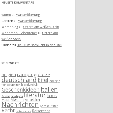
NEUESTE KOMMENTARE
womo
zu
Wasserfilterung
Carsten
zu
Wasserfilterung
Womoblog
zu
Ostern am weißen Stein
Wohnmobil--Abenteuer
zu
Ostern am
weißen Stein
Simleo
zu
Die Teufelsschlucht in der Eifel
STICHWORTE
campingplätze
belgien
deutschland
Eifel
energie
frankreich
feinstaubfilter
italien
Geschenkideen
literatur
luxus
linktipps
Krimis
Messen
Mittelalter
Maut
Nachrichten
partikel-filter
Recht
Reiserecht
reifendruck