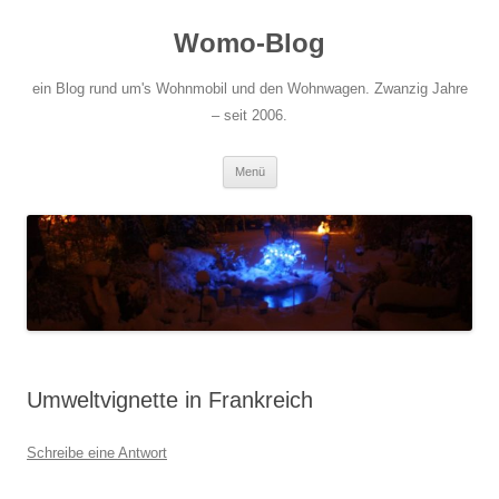
Zum
Inhalt
Womo-Blog
springen
ein Blog rund um's Wohnmobil und den Wohnwagen. Zwanzig Jahre
– seit 2006.
Menü
Umweltvignette in Frankreich
Schreibe eine Antwort