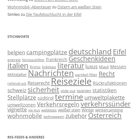
Wohnmobil--Abenteuer
zu
Ostern am weißen Stein
Simleo
zu
Die Teufelsschlucht in der Eifel
STICHWORTE
deutschland
Eifel
campingplätze
belgien
Geschenkideen
frankreich
energie
feinstaubfilter
italien
literatur
luxus
Messen
linktipps
Maut
Krimis
Nachrichten
Recht
Mittelalter
partikel-filter
Reiseziele
Reiserecht
Rückrufaktionen
reifendruck
sicherheit
schweiz
statistiken
spanien
slide-out
termine
Stellplätze
umweltplakette
südtirol
verkehrssünder
Verkehrsregeln
umweltzonen
vignette
weißer stein
Winter
wintercamping
webtipps
vw-bus
Österreich
wohnmobile
zubehör
wohnwagen
RSS-FEEDS & ANDERES