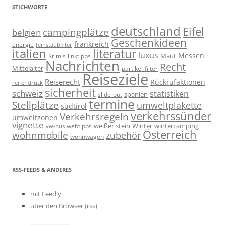
STICHWORTE
deutschland
Eifel
campingplätze
belgien
Geschenkideen
frankreich
energie
feinstaubfilter
italien
literatur
luxus
Messen
linktipps
Maut
Krimis
Nachrichten
Recht
Mittelalter
partikel-filter
Reiseziele
Reiserecht
Rückrufaktionen
reifendruck
sicherheit
schweiz
statistiken
spanien
slide-out
termine
Stellplätze
umweltplakette
südtirol
verkehrssünder
Verkehrsregeln
umweltzonen
vignette
weißer stein
Winter
wintercamping
webtipps
vw-bus
Österreich
wohnmobile
zubehör
wohnwagen
RSS-FEEDS & ANDERES
mit Feedly
über den Browser (rss)