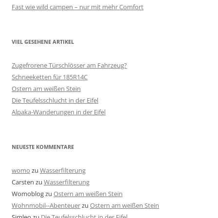
Fast wie wild campen – nur mit mehr Comfort
VIEL GESEHENE ARTIKEL
Zugefrorene Türschlösser am Fahrzeug?
Schneeketten für 185R14C
Ostern am weißen Stein
Die Teufelsschlucht in der Eifel
Alpaka-Wanderungen in der Eifel
NEUESTE KOMMENTARE
womo
zu
Wasserfilterung
Carsten
zu
Wasserfilterung
Womoblog
zu
Ostern am weißen Stein
Wohnmobil--Abenteuer
zu
Ostern am weißen Stein
Simleo
zu
Die Teufelsschlucht in der Eifel