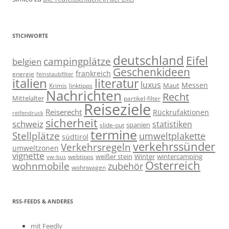
STICHWORTE
deutschland
Eifel
campingplätze
belgien
Geschenkideen
frankreich
energie
feinstaubfilter
italien
literatur
luxus
Messen
linktipps
Maut
Krimis
Nachrichten
Recht
Mittelalter
partikel-filter
Reiseziele
Reiserecht
Rückrufaktionen
reifendruck
sicherheit
schweiz
statistiken
spanien
slide-out
termine
Stellplätze
umweltplakette
südtirol
verkehrssünder
Verkehrsregeln
umweltzonen
vignette
weißer stein
Winter
wintercamping
webtipps
vw-bus
Österreich
wohnmobile
zubehör
wohnwagen
RSS-FEEDS & ANDERES
mit Feedly