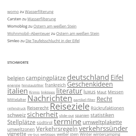
womo
zu
Wasserfilterung
Carsten
zu
Wasserfilterung
Womoblog
zu
Ostern am weißen Stein
Wohnmobil--Abenteuer
zu
Ostern am weißen Stein
Simleo
zu
Die Teufelsschlucht in der Eifel
STICHWORTE
deutschland
Eifel
campingplätze
belgien
Geschenkideen
frankreich
energie
feinstaubfilter
italien
literatur
luxus
Messen
linktipps
Maut
Krimis
Nachrichten
Recht
Mittelalter
partikel-filter
Reiseziele
Reiserecht
Rückrufaktionen
reifendruck
sicherheit
schweiz
statistiken
spanien
slide-out
termine
Stellplätze
umweltplakette
südtirol
verkehrssünder
Verkehrsregeln
umweltzonen
vignette
weißer stein
Winter
wintercamping
webtipps
vw-bus