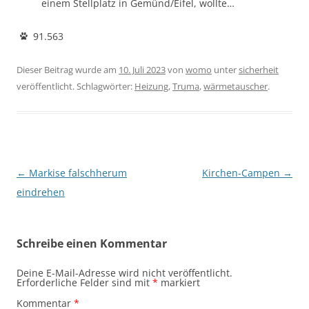
einem Stellplatz in Gemünd/Eifel, wollte…
91.563
Dieser Beitrag wurde am
10. Juli 2023
von
womo
unter
sicherheit
veröffentlicht. Schlagwörter:
Heizung
,
Truma
,
wärmetauscher
.
Beitragsnavigation
←
Markise falschherum
Kirchen-Campen
→
eindrehen
Schreibe einen Kommentar
Deine E-Mail-Adresse wird nicht veröffentlicht.
Erforderliche Felder sind mit
*
markiert
Kommentar
*