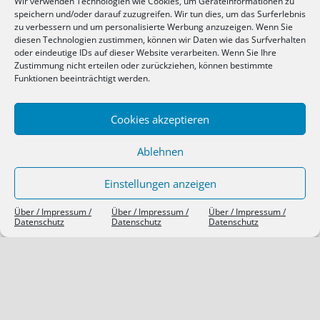
Wir verwenden Technologien wie Cookies, um Geräteinformationen zu
Anmelden
speichern und/oder darauf zuzugreifen. Wir tun dies, um das Surferlebnis
Eintrags-Feed
zu verbessern und um personalisierte Werbung anzuzeigen. Wenn Sie
Kommentar-Feed
diesen Technologien zustimmen, können wir Daten wie das Surfverhalten
oder eindeutige IDs auf dieser Website verarbeiten. Wenn Sie Ihre
WordPress.org
Zustimmung nicht erteilen oder zurückziehen, können bestimmte
Funktionen beeinträchtigt werden.
SIEBEN TAGE, SIEBEN THEMEN
Cookies akzeptieren
Ablehnen
Einstellungen anzeigen
Über / Impressum /
Über / Impressum /
Über / Impressum /
Datenschutz
Datenschutz
Datenschutz