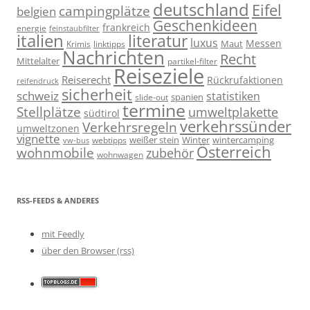
deutschland
Eifel
campingplätze
belgien
Geschenkideen
frankreich
energie
feinstaubfilter
italien
literatur
luxus
Messen
linktipps
Maut
Krimis
Nachrichten
Recht
Mittelalter
partikel-filter
Reiseziele
Reiserecht
Rückrufaktionen
reifendruck
sicherheit
schweiz
statistiken
spanien
slide-out
termine
Stellplätze
umweltplakette
südtirol
verkehrssünder
Verkehrsregeln
umweltzonen
vignette
weißer stein
Winter
wintercamping
webtipps
vw-bus
Österreich
wohnmobile
zubehör
wohnwagen
RSS-FEEDS & ANDERES
mit Feedly
über den Browser (rss)