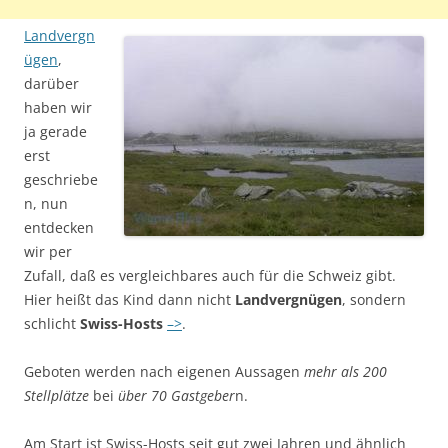
Landvergn
ügen
,
darüber
haben wir
ja gerade
erst
geschriebe
n, nun
entdecken
wir per
Zufall, daß es vergleichbares auch für die Schweiz gibt.
Hier heißt das Kind dann nicht
Landvergnügen
, sondern
schlicht
Swiss-Hosts
–>
.
Geboten werden nach eigenen Aussagen
mehr als 200
Stellplätze
bei
über 70 Gastgeber
n.
Am Start ist Swiss-Hosts seit gut zwei Jahren und ähnlich