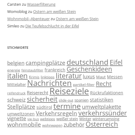
Carsten
zu
Wasserfilterung
Womoblog
zu
Ostern am weißen Stein
Wohnmobil--Abenteuer
zu
Ostern am weißen Stein
Simleo
zu
Die Teufelsschlucht in der Eifel
STICHWORTE
deutschland
Eifel
campingplätze
belgien
Geschenkideen
frankreich
energie
feinstaubfilter
italien
literatur
luxus
Messen
linktipps
Maut
Krimis
Nachrichten
Recht
Mittelalter
partikel-filter
Reiseziele
Reiserecht
Rückrufaktionen
reifendruck
sicherheit
schweiz
statistiken
spanien
slide-out
termine
Stellplätze
umweltplakette
südtirol
verkehrssünder
Verkehrsregeln
umweltzonen
vignette
weißer stein
Winter
wintercamping
webtipps
vw-bus
Österreich
wohnmobile
zubehör
wohnwagen