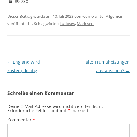
89.730
Dieser Beitrag wurde am
10. Juli 2023
von
womo
unter
Allgemein
veröffentlicht. Schlagwörter:
kurioses
,
Markisen
.
Beitragsnavigation
←
England wird
alte Trumaheizungen
kostenpflichtig
austauschen?
→
Schreibe einen Kommentar
Deine E-Mail-Adresse wird nicht veröffentlicht.
Erforderliche Felder sind mit
*
markiert
Kommentar
*