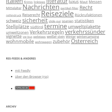
italien
literatur
luxus
Messen
linktipps
Maut
Krimis
Nachrichten
Recht
Mittelalter
partikel-filter
Reiseziele
Reiserecht
Rückrufaktionen
reifendruck
sicherheit
schweiz
statistiken
spanien
slide-out
termine
Stellplätze
umweltplakette
südtirol
verkehrssünder
Verkehrsregeln
umweltzonen
vignette
weißer stein
Winter
wintercamping
webtipps
vw-bus
Österreich
wohnmobile
zubehör
wohnwagen
RSS-FEEDS & ANDERES
mit Feedly
über den Browser (rss)
ARCHIV