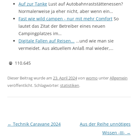
Auf zur Tanke
Lust auf Autobahnraststättenessen?
Normalerweise ja eher nicht, aber wenn ein…
Fast wie wild campen - nur mit mehr Comfort
So
lautet das Zitat der Betreiber eines neuen
Campingplatzes im…
Digitale Fallen auf Reisen...
...und wie man sie
vermeidet. Aus aktuellem Anlaß mal wieder,…
110.645
Dieser Beitrag wurde am
23. April 2024
von
womo
unter
Allgemein
veröffentlicht. Schlagwörter:
statistiken
.
Beitragsnavigation
←
Technik Caravane 2024
Aus der Reihe unnötiges
Wissen -III-
→