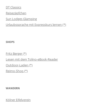
DT Classics
Reisezäpfchen
Sun Lodges Glamping
Urlaubssprache mit Expresskurs lernen (*)
SHOPS
Fritz Berger (*)
Lesen mit dem Tolino-eBook-Reader
Outdoor-Laden (*)
Reimo-Shop (*)
WANDERN
Kölner Eifelverein